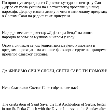
По први пут деца деца из Српског културног центра у Сан 
Дијего су узела учешћа на Светосавској прослави у нашој 
парохији. Деца су извела дивну и много занимљиву представу 
о Светом Сави на радост свих присутни.
Народ је веселио оркестар „Дијаспора Бенд“ на опште 
народно весеље са музиком и игром у колу!
Овом приликом се још једном захваљујемо кумовима и 
вредним парохијанима из наше фолклорне групе на припреми 
прелепог славског сабрања.
ДА ЖИВИМО СВИ У СЛОЗИ, СВЕТИ САВО ТИ ПОМОЗИ!
Нека благослов Светог Саве сиђе на све нас!
The celebration of Saint Sava, the first Archbishop of Serbia, began 
in our St. Petka Chuch with the Divine Liturgy on the Sunday after 