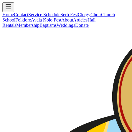
Home
Contact
Service Schedule
Serb Fest
Clergy
Choir
Church
School
Folklore
Avala Kolo Fest
About
Articles
Hall
Rentals
Membership
Baptisms
Weddings
Donate