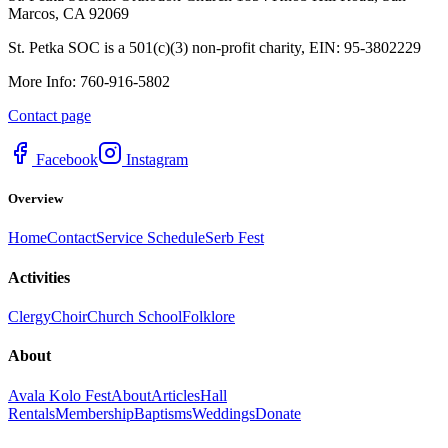
Marcos, CA 92069
St. Petka SOC is a 501(c)(3) non-profit charity, EIN: 95-3802229
More Info: 760-916-5802
Contact page
Facebook
Instagram
Overview
Home
Contact
Service Schedule
Serb Fest
Activities
Clergy
Choir
Church School
Folklore
About
Avala Kolo Fest
About
Articles
Hall
Rentals
Membership
Baptisms
Weddings
Donate