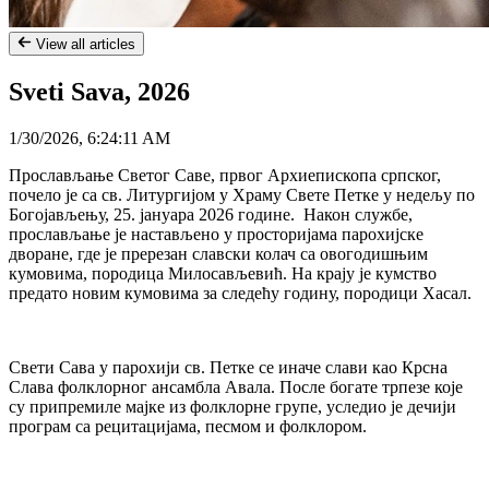
View all articles
Sveti Sava, 2026
1/30/2026, 6:24:11 AM
Прослављање Светог Саве, првог Архиепископа српског, 
почело је са св. Литургијом у Храму Свете Петке у недељу по 
Богојављењу, 25. јануара 2026 године.  Након службе, 
прослављање је настављено у просторијама парохијске 
дворане, где је пререзан славски колач са овогодишњим 
кумовима, породица Милосављевић. На крају је кумство 
предато новим кумовима за следећу годину, породици Хасал.
Свети Сава у парохији св. Петке се иначе слави као Крсна 
Слава фолклорног ансамбла Авала. После богате трпезе које 
су припремиле мајке из фолклорне групе, уследио је дечији 
програм са рецитацијама, песмом и фолклором. 